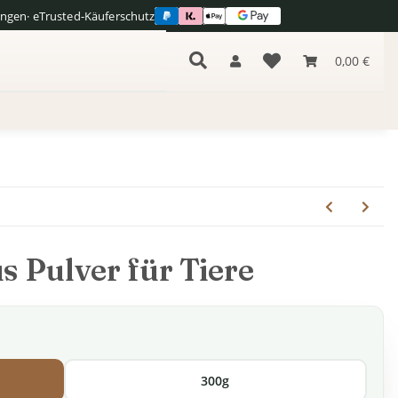
ngen
· eTrusted-Käuferschutz
s
0,00 €
s Pulver für Tiere
300g