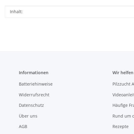
Produkteigenschaft
Wert
Inhalt:
Informationen
Wir helfen
Batteriehinweise
Pilzzucht 
Widerrufsrecht
Videoanle
Datenschutz
Häufige Fr
Über uns
Rund um d
AGB
Rezepte