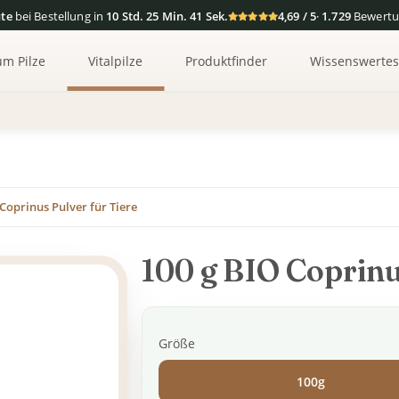
te
bei Bestellung in
10 Std. 25 Min. 41 Sek.
4,69 / 5
·
1.729
Bewertu
um Pilze
Vitalpilze
Produktfinder
Wissenswerte
Coprinus Pulver für Tiere
100 g BIO Coprinu
Größe
100g