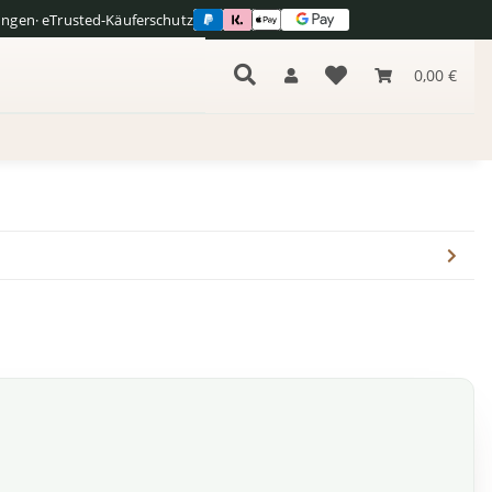
ungen
· eTrusted-Käuferschutz
s
0,00 €