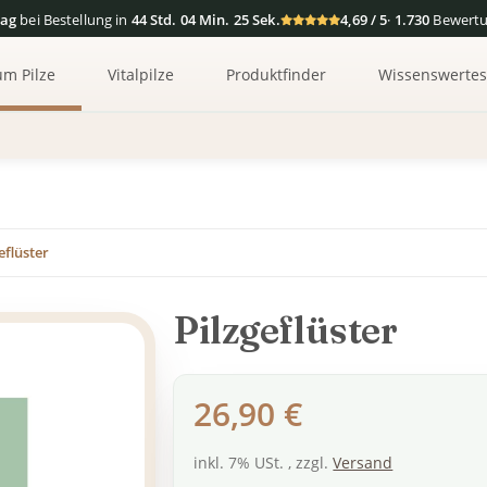
tag
bei Bestellung in
44 Std. 04 Min. 24 Sek.
4,69 / 5
·
1.730
Bewert
um Pilze
Vitalpilze
Produktfinder
Wissenswerte
eflüster
Pilzgeflüster
26,90 €
inkl. 7% USt. , zzgl.
Versand