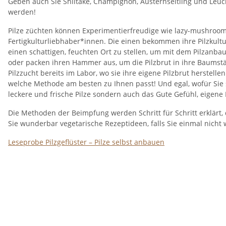
Geben auch Sie Shiitake, Champignon, Austernseitling und Leucht
werden!
Pilze züchten können Experimentierfreudige wie lazy-mushroo
Fertigkulturliebhaber*innen. Die einen bekommen ihre Pilzkultu
einen schattigen, feuchten Ort zu stellen, um mit dem Pilzanb
oder packen ihren Hammer aus, um die Pilzbrut in ihre Baums
Pilzzucht bereits im Labor, wo sie ihre eigene Pilzbrut herstellen
welche Methode am besten zu Ihnen passt! Und egal, wofür Sie s
leckere und frische Pilze sondern auch das Gute Gefühl, eigene
Die Methoden der Beimpfung werden Schritt für Schritt erklärt,
Sie wunderbar vegetarische Rezeptideen, falls Sie einmal nich
Leseprobe Pilzgeflüster – Pilze selbst anbauen