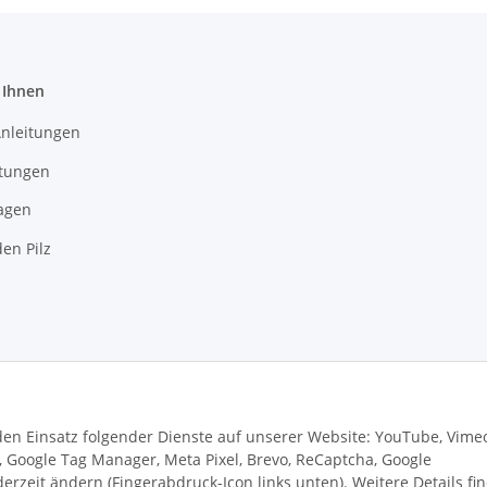
 Ihnen
Anleitungen
itungen
agen
en Pilz
 den Einsatz folgender Dienste auf unserer Website: YouTube, Vime
s, Google Tag Manager, Meta Pixel, Brevo, ReCaptcha, Google
rzeit ändern (Fingerabdruck-Icon links unten). Weitere Details fi