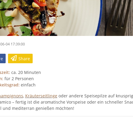
06-04 17:39:00
re
Share
zeit:
ca. 20 Minuten
n:
für 2 Personen
keitsgrad:
einfach
hampignons
,
Kräuterseitlinge
oder andere Speisepilze auf knuspri
amico – fertig ist die aromatische Vorspeise oder ein schneller Sna
ell und mediterran genießen möchten!