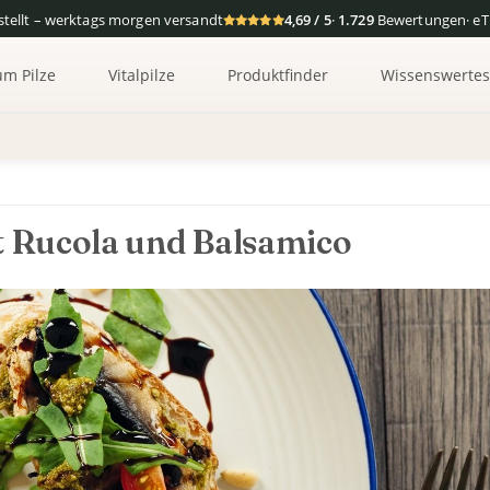
tellt – werktags morgen versandt
4,69 / 5
·
1.729
Bewertungen
· e
um Pilze
Vitalpilze
Produktfinder
Wissenswerte
t Rucola und Balsamico