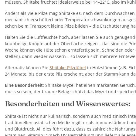
müssen. Shiitake fruchtet idealerweise bei 14–22°C​, also im kühl
Anders als viele Pilze mag Shiitake es, nach dem Durchwachsen 
mechanisch erschüttert oder Temperaturschwankungen ausgesetz
schon beim Transport kleine Pilze bilden – die Erschütterung hat 
Halten Sie die Luftfeuchte hoch, aber lassen Sie auch genügend
knubbelige Knöpfe auf der Oberfläche zeigen – das sind die Pri
Woche können die Hüte schon erntefertig sein. Schneiden oder d
stellen), dann wieder wässern – so lassen sich mehrere Erntewell
Alternativ können Sie
Shiitake-Pilzdübel
in Holzstämme (z.B. Eic
24 Monate, bis der erste Pilz erscheint, aber der Stamm kann d
Eine Besonderheit
: Shiitake-Myzel hat einen markanten Geruch, 
muss so sein; der braune Belag schützt das Myzel und speichert
Besonderheiten und Wissenswertes:
Shiitake ist nicht nur kulinarisch, sondern auch medizinisch i
traditionellen asiatischen Medizin gilt er als immunstärkend un
und Blutdruck. All dies führt dazu, dass es zahlreiche Nahrungse
Vitaminen, Vitamin D (nach UV-Bestrahlung) und liefert alle esse