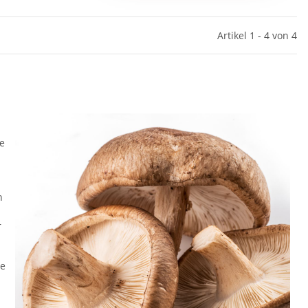
Artikel 1 - 4 von 4
ie
n
r
se