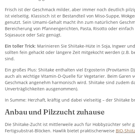
Frisch ist der Geschmack milder, aber immer noch deutlich pilz
ist vielseitig. Klassisch ist er Bestandteil von Miso-Suppe, W
genutzt. Sein Umami-Gehalt macht ihn zum natürlichen Geschmac
Bereicherung von Pfannengerichten, Pasta, Risotto oder einfach 
Sojasauce oder Salz genügt.
Ein toller Trick
: Marinieren Sie Shiitake-Hüte in Soja, Ingwer und
sollten fein gehackt oder längere Zeit mitgekocht werden (z.B. 
sind.
Ein großes Plus: Shiitake enthalten viel Ergosterin (Provitamin 
auch als wichtige Vitamin-D-Quelle für Vegetarier. Beim Garen 
Geschmack angenehm harmonisch wird. Shiitake sind zudem dafü
Unverträglichkeiten ausgenommen).
In Summe: Herzhaft, kräftig und dabei vielseitig – der Shiitake
Anbau und Pilzzucht zuhause
Die Shiitake-Zucht ist mittlerweile auch für Hobbyzüchter sehr
Fertigsubstrat-Blöcken. Hawlik bietet praktischerweise
BIO-Shiit