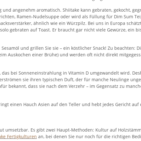
ig und angenehm aromatisch. Shiitake kann gebraten, gekocht, gegri
okgerichten, Ramen-Nudelsuppe oder wird als Füllung für Dim Sum Te
ksverstärker, ähnlich wie ein Würzpilz. Bei uns in Europa schätz
solo gebraten auf Toast. Er braucht gar nicht viele Gewürze, ein b
 Sesamöl und grillen Sie sie – ein köstlicher Snack! Zu beachten: Di
beim Auskochen einer Brühe) und werden oft nicht direkt mitgegess
D), das bei Sonneneinstrahlung in Vitamin D umgewandelt wird​. Des
verströmen sie ihren typischen Duft, der für manche Neulinge unge
r bekannt, dass sie nach dem Verzehr – im Gegensatz zu manchen
 bringt einen Hauch Asien auf den Teller und hebt jedes Gericht au
 gut umsetzbar. Es gibt zwei Haupt-Methoden: Kultur auf Holzstäm
ake Fertigkulturen
an, bei denen Sie nur noch für die richtigen Be