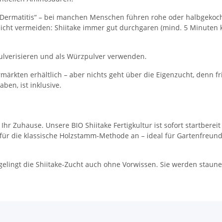
e-Dermatitis“ – bei manchen Menschen führen rohe oder halbgeko
 leicht vermeiden: Shiitake immer gut durchgaren (mind. 5 Minuten k
ulverisieren und als Würzpulver verwenden.
ermärkten erhältlich – aber nichts geht über die Eigenzucht, denn f
ben, ist inklusive.
ür Ihr Zuhause. Unsere BIO Shiitake Fertigkultur ist sofort startbe
bel für die klassische Holzstamm-Methode an – ideal für Gartenfreu
 gelingt die Shiitake-Zucht auch ohne Vorwissen. Sie werden staunen