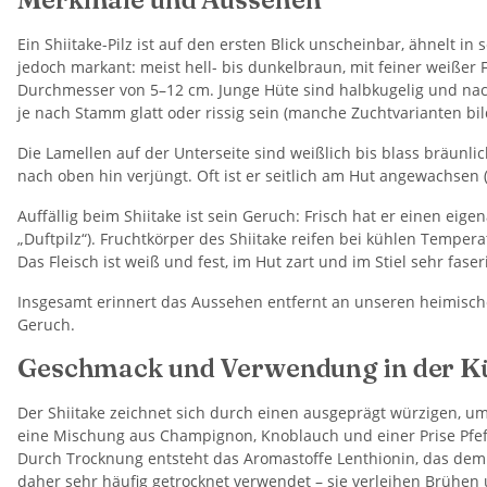
Ein Shiitake-Pilz ist auf den ersten Blick unscheinbar, ähnelt in 
jedoch markant: meist hell- bis dunkelbraun, mit feiner weißer
Durchmesser von 5–12 cm. Junge Hüte sind halbkugelig und nach
je nach Stamm glatt oder rissig sein (manche Zuchtvarianten bil
Die Lamellen auf der Unterseite sind weißlich bis blass bräunlic
nach oben hin verjüngt. Oft ist er seitlich am Hut angewachsen (e
Auffällig beim Shiitake ist sein Geruch: Frisch hat er einen e
„Duftpilz“). Fruchtkörper des Shiitake reifen bei kühlen Temp
Das Fleisch ist weiß und fest, im Hut zart und im Stiel sehr fas
Insgesamt erinnert das Aussehen entfernt an unseren heimischen
Geruch.
Geschmack und Verwendung in der K
Der Shiitake zeichnet sich durch einen ausgeprägt würzigen, um
eine Mischung aus Champignon, Knoblauch und einer Prise Pfef
Durch Trocknung entsteht das Aromastoffe Lenthionin, das dem P
daher sehr häufig getrocknet verwendet – sie verleihen Brühe