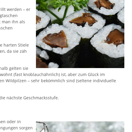
llt werden – er
igtaschen
t man ihn als
isschen
e harten Stiele
en, da sie zäh
halb gelten sie
wohnt (fast knoblauchähnlich) ist, aber zum Glück im
 Wildpilzen – sehr bekömmlich sind (seltene individuelle
f die nächste Geschmacksstufe.
men oder in
dingungen sorgen