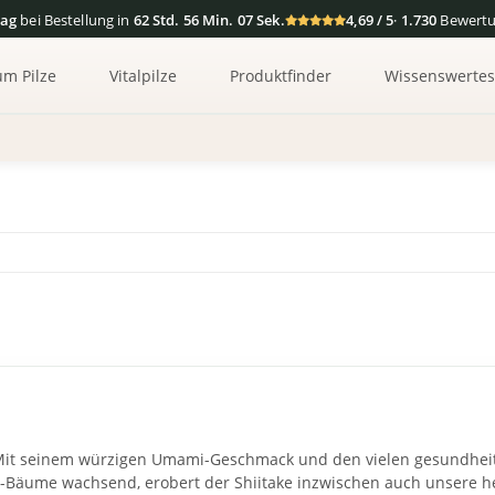
tag
bei Bestellung in
62 Std. 56 Min. 06 Sek.
4,69 / 5
·
1.730
Bewert
um Pilze
Vitalpilze
Produktfinder
Wissenswerte
r. Mit seinem würzigen Umami-Geschmack und den vielen gesundheit
Bäume wachsend, erobert der Shiitake inzwischen auch unsere he