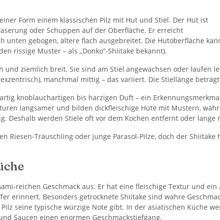
seiner Form einem klassischen Pilz mit Hut und Stiel. Der Hut ist
 Faserung oder Schuppen auf der Oberfläche. Er erreicht
 unten gebogen, ältere flach ausgebreitet. Die Hutoberfläche kan
den rissige Muster – als „Donko“-Shiitake bekannt).
h und ziemlich breit. Sie sind am Stiel angewachsen oder laufen lei
xzentrisch), manchmal mittig – das variiert. Die Stiellänge beträgt
igenartig knoblauchartigen bis harzigen Duft – ein Erkennungsmerk
eraturen langsamer und bilden dickfleischige Hüte mit Mustern, w
erig. Deshalb werden Stiele oft vor dem Kochen entfernt oder lange 
 Riesen-Träuschling oder junge Parasol-Pilze, doch der Shiitake 
üche
ami-reichen Geschmack aus. Er hat eine fleischige Textur und ein
fer erinnert. Besonders getrocknete Shiitake sind wahre Geschm
ilz seine typische würzige Note gibt. In der asiatischen Küche we
n und Saucen einen enormen Geschmackstiefgang.