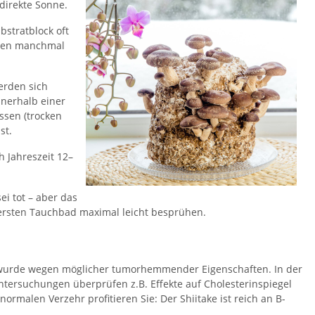
direkte Sonne​.
bstratblock oft
uren manchmal
erden sich
nnerhalb einer
ssen (trocken
st.
 Jahreszeit 12–
ei tot – aber das
m ersten Tauchbad maximal leicht besprühen.
scht wurde wegen möglicher tumorhemmender Eigenschaften. In der
Untersuchungen überprüfen z.B. Effekte auf Cholesterinspiegel
ormalen Verzehr profitieren Sie: Der Shiitake ist reich an B-