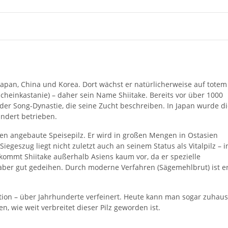
apan, China und Korea. Dort wächst er natürlicherweise auf totem
heinkastanie) – daher sein Name Shiitake. Bereits vor über 1000
 der Song-Dynastie, die seine Zucht beschreiben. In Japan wurde d
undert betrieben.
en angebaute Speisepilz. Er wird in großen Mengen in Ostasien
Siegeszug liegt nicht zuletzt auch an seinem Status als Vitalpilz – i
ld kommt Shiitake außerhalb Asiens kaum vor, da er spezielle
aber gut gedeihen. Durch moderne Verfahren (Sägemehlbrut) ist e
dition – über Jahrhunderte verfeinert. Heute kann man sogar zuhau
, wie weit verbreitet dieser Pilz geworden ist.