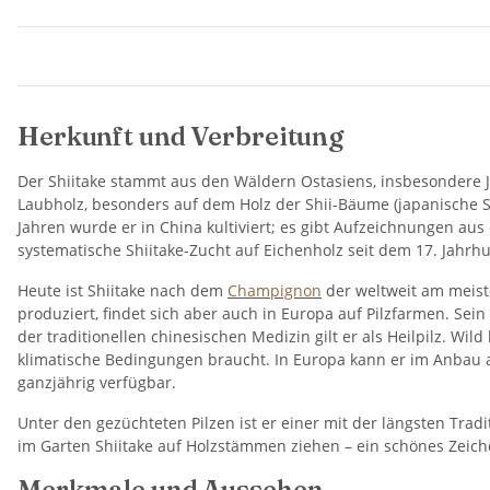
Herkunft und Verbreitung
Der Shiitake stammt aus den Wäldern Ostasiens, insbesondere J
Laubholz, besonders auf dem Holz der Shii-Bäume (japanische Sc
Jahren wurde er in China kultiviert; es gibt Aufzeichnungen aus
systematische Shiitake-Zucht auf Eichenholz seit dem 17. Jahrh
Heute ist Shiitake nach dem
Champignon
der weltweit am meist
produziert, findet sich aber auch in Europa auf Pilzfarmen. Sein 
der traditionellen chinesischen Medizin gilt er als Heilpilz. Wi
klimatische Bedingungen braucht. In Europa kann er im Anbau 
ganzjährig verfügbar.
Unter den gezüchteten Pilzen ist er einer mit der längsten Tra
im Garten Shiitake auf Holzstämmen ziehen – ein schönes Zeichen
Merkmale und Aussehen