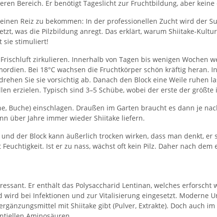
eren Bereich. Er benötigt Tageslicht zur Fruchtbildung, aber keine 
einen Reiz zu bekommen: In der professionellen Zucht wird der Su
t, was die Pilzbildung anregt​. Das erklärt, warum Shiitake-Kult
sie stimuliert​!
 Frischluft zirkulieren. Innerhalb von Tagen bis wenigen Wochen w
mordien. Bei 18°C wachsen die Fruchtkörper schön kräftig heran. I
rehen Sie sie vorsichtig ab. Danach den Block eine Weile ruhen la
en erzielen. Typisch sind 3–5 Schübe, wobei der erste der größte i
he, Buche) einschlagen. Draußen im Garten braucht es dann je nach
ann über Jahre immer wieder Shiitake liefern.
und der Block kann äußerlich trocken wirken, dass man denkt, er s
 Feuchtigkeit. Ist er zu nass, wächst oft kein Pilz. Daher nach de
nteressant. Er enthält das Polysaccharid Lentinan, welches erfor
d wird bei Infektionen und zur Vitalisierung eingesetzt. Moderne 
rgänzungsmittel mit Shiitake gibt (Pulver, Extrakte). Doch auch im n
ntiellen Aminosäuren​.