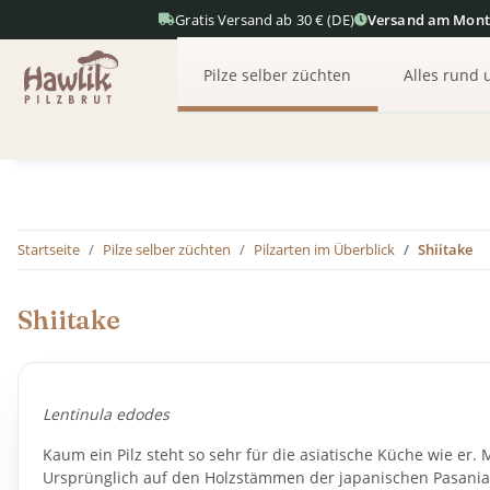
Gratis Versand ab 30 € (DE)
Versand am Mon
Pilze selber züchten
Alles rund 
Startseite
Pilze selber züchten
Pilzarten im Überblick
Shiitake
Shiitake
Lentinula edodes
Kaum ein Pilz steht so sehr für die asiatische Küche wie e
Ursprünglich auf den Holzstämmen der japanischen Pasania-