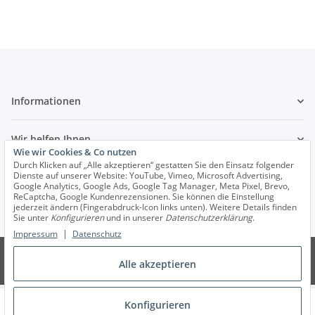
Informationen
Wir helfen Ihnen
Wie wir Cookies & Co nutzen
Durch Klicken auf „Alle akzeptieren“ gestatten Sie den Einsatz folgender
Dienste auf unserer Website: YouTube, Vimeo, Microsoft Advertising,
Google Analytics, Google Ads, Google Tag Manager, Meta Pixel, Brevo,
Vertrag widerrufen
ReCaptcha, Google Kundenrezensionen. Sie können die Einstellung
jederzeit ändern (Fingerabdruck-Icon links unten). Weitere Details finden
Sie unter
Konfigurieren
und in unserer
Datenschutzerklärung
.
* Alle Preise inkl. gesetzlicher USt., zzgl.
Versand
|
Impressum
Datenschutz
© Hawlik GmbH Pilzbrut
Alle akzeptieren
Powered by
JTL-Shop
Konfigurieren
Start
Pilze
Suche
Konto
Cart