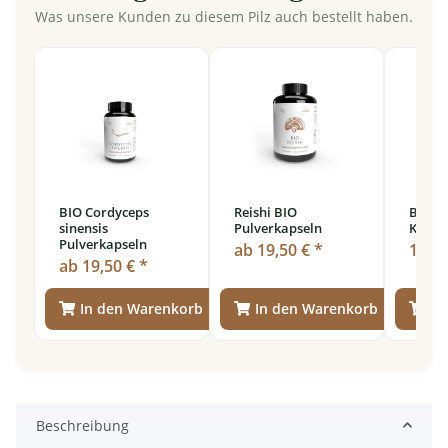
Was unsere Kunden zu diesem Pilz auch bestellt haben.
BIO Cordyceps
Reishi BIO
BIO Kr
sinensis
Pulverkapseln
Kultur
Pulverkapseln
ab 19,50 € *
18,90
ab 19,50 € *
In den Warenkorb
In den Warenkorb
In
Beschreibung