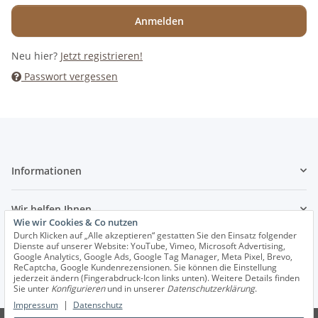
Anmelden
Neu hier?
Jetzt registrieren!
Passwort vergessen
Informationen
Wir helfen Ihnen
Wie wir Cookies & Co nutzen
Durch Klicken auf „Alle akzeptieren“ gestatten Sie den Einsatz folgender
Dienste auf unserer Website: YouTube, Vimeo, Microsoft Advertising,
Google Analytics, Google Ads, Google Tag Manager, Meta Pixel, Brevo,
Vertrag widerrufen
ReCaptcha, Google Kundenrezensionen. Sie können die Einstellung
jederzeit ändern (Fingerabdruck-Icon links unten). Weitere Details finden
Sie unter
Konfigurieren
und in unserer
Datenschutzerklärung
.
* Alle Preise inkl. gesetzlicher USt., zzgl.
Versand
|
Impressum
Datenschutz