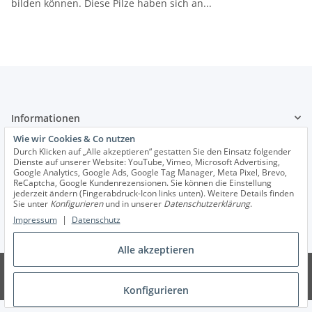
bilden können. Diese Pilze haben sich an...
Informationen
Wie wir Cookies & Co nutzen
Durch Klicken auf „Alle akzeptieren“ gestatten Sie den Einsatz folgender
Wir helfen Ihnen
Dienste auf unserer Website: YouTube, Vimeo, Microsoft Advertising,
Google Analytics, Google Ads, Google Tag Manager, Meta Pixel, Brevo,
ReCaptcha, Google Kundenrezensionen. Sie können die Einstellung
jederzeit ändern (Fingerabdruck-Icon links unten). Weitere Details finden
Sie unter
Konfigurieren
und in unserer
Datenschutzerklärung
.
Vertrag widerrufen
|
Impressum
Datenschutz
* Alle Preise inkl. gesetzlicher USt., zzgl.
Versand
Alle akzeptieren
© Hawlik GmbH Pilzbrut
Powered by
JTL-Shop
Konfigurieren