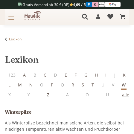
Gratis Versand ab 30 € (DE)
4,69 / 5
Lexikon
Lexikon
123
A
B
C
D
E
F
G
H
I
J
K
L
M
N
O
P
Q
R
S
T
U
V
W
X
Y
Z
Ä
Ö
Ü
alle
Winterpilze
Als Winterpilze bezeichnet man solche Arten, die selbst bei
niedrigen Temperaturen aktiv wachsen und Fruchtkörper