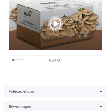
YouTube-Videos zulassen
Produkteigenschaft
Wert
Inhalt:
6,50 kg
Videoanleitung
Bewertungen