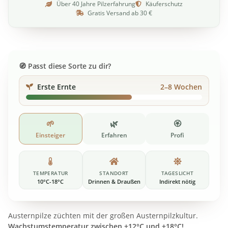
Über 40 Jahre Pilzerfahrung
Käuferschutz
Gratis Versand ab 30 €
Passt diese Sorte zu dir?
Erste Ernte
2–8 Wochen
🌱
🌿
🏵️
Einsteiger
Erfahren
Profi
TEMPERATUR
STANDORT
TAGESLICHT
10°C-18°C
Drinnen & Draußen
Indirekt nötig
Austernpilze züchten mit der großen Austernpilzkultur.
Wachstumstemperatur zwischen +12°C und +18°C!