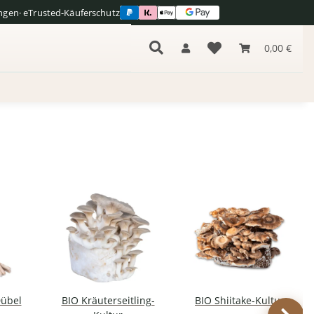
ngen
· eTrusted-Käuferschutz
s
0,00 €
Dübel
BIO Kräuterseitling-
BIO Shiitake-Kultur