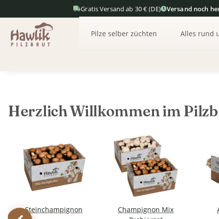
Gratis Versand ab 30 € (DE)
Versand noch he
Pilze selber züchten
Alles rund 
Herzlich Willkommen im Pilzb
Steinchampignon
Champignon Mix