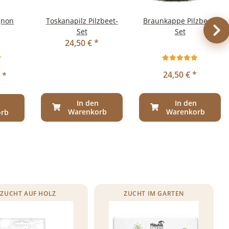
gnon
Toskanapilz Pilzbeet-
Braunkappe Pilzbeet-
Set
Set
24,50 €
*
24,50 €
*
 *
In den
In den
n
Warenkorb
Warenkorb
orb
ZUCHT AUF HOLZ
ZUCHT IM GARTEN