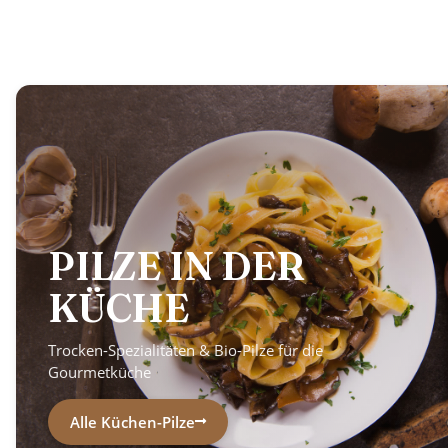
PILZE IN DER
KÜCHE
Trocken-Spezialitäten & Bio-Pilze für die
Gourmetküche
Alle Küchen-Pilze