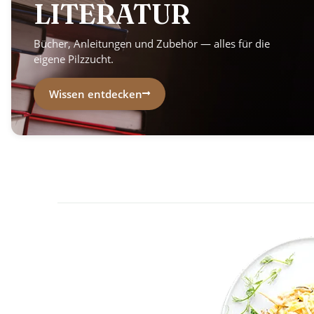
LITERATUR
Bücher, Anleitungen und Zubehör — alles für die
eigene Pilzzucht.
Wissen entdecken