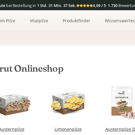
ute
bei Bestellung in
1 Std. 31 Min. 36 Sek.
4,69 / 5
·
1.730
Bewertu
um Pilze
Vitalpilze
Produktfinder
Wissenswerte
rut Onlineshop
Austernpilze
Limonenpilze
Austernpilze 