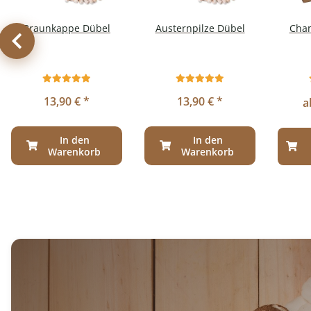
Braunkappe Dübel
Austernpilze Dübel
Cha
13,90 €
*
13,90 €
*
a
In den
In den
Warenkorb
Warenkorb