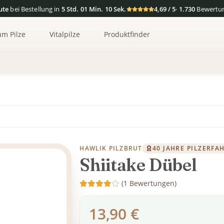
ute
bei Bestellung in
5 Std. 01 Min. 09 Sek.
4,69 / 5
·
1.730
Bewertu
um Pilze
Vitalpilze
Produktfinder
l
HAWLIK PILZBRUT
40 JAHRE PILZERF
Shiitake Dübel
(1 Bewertungen)
13,90 €