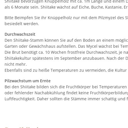
Shiitake bevorzugen Knüppelholz mit ca. 1m Länge und einem Du
als 6 Monate sein. Shiitake wächst auf Eiche, Buche, Kastanie, Er
Bitte Beimpfen Sie ihr Knüppelholz nur mit dem Pilzmyzel des Sh
besiedelt werden.
Durchwachszeit
Den Shiitake-Stamm können Sie auf den Boden an einem möglich
Garten oder Gewächshaus aufstellen. Das Mycel wächst bei Temp
Die Brut benötigt ca. 10 Wochen frostfreie Durchwachszeit, je n
Shiitakekultur spätestens im September anzubauen. Nach der D
nicht mehr.
Ebenfalls sind zu heiße Temperaturen zu vermeiden, die Kultur
Pilzwachstum um Ernte
Bei den Shiitake bilden sich die Fruchtkörper bei Temperatur
oder fehlender Nachabkühlung findet keine Fruchtkörperbildung 
Luftfeuchtigkeit. Daher sollten die Stämme immer schattig und 