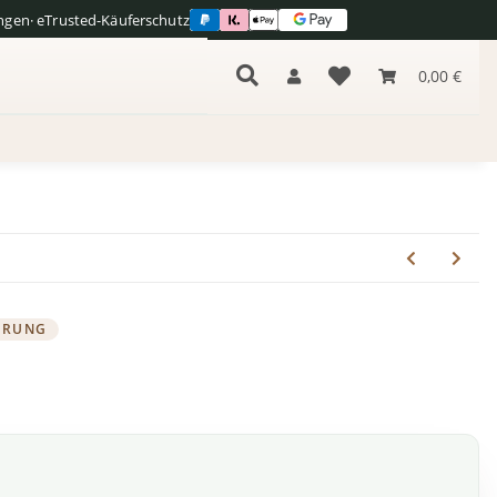
ngen
· eTrusted-Käuferschutz
0,00 €
AHRUNG