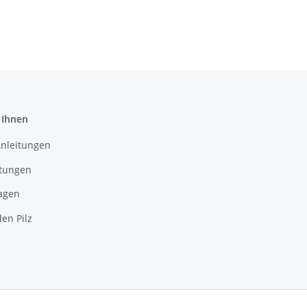
 Ihnen
Anleitungen
itungen
agen
en Pilz