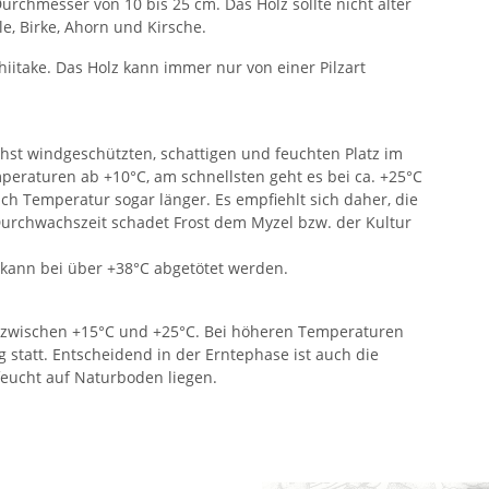
rchmesser von 10 bis 25 cm. Das Holz sollte nicht älter
le, Birke, Ahorn und Kirsche.
iitake. Das Holz kann immer nur von einer Pilzart
st windgeschützten, schattigen und feuchten Platz im
eraturen ab +10°C, am schnellsten geht es bei ca. +25°C
ach Temperatur sogar länger. Es empfiehlt sich daher, die
urchwachszeit schadet Frost dem Myzel bzw. der Kultur
 kann bei über +38°C abgetötet werden.
en zwischen +15°C und +25°C. Bei höheren Temperaturen
statt. Entscheidend in der Erntephase ist auch die
feucht auf Naturboden liegen.