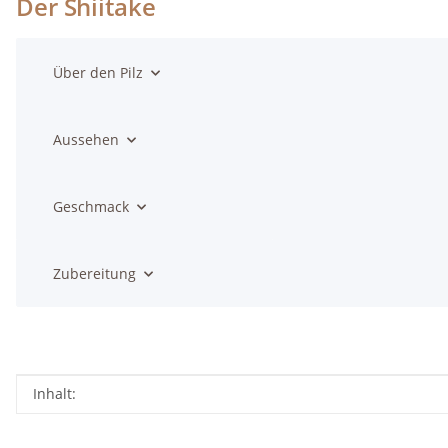
Der Shiitake
Über den Pilz
Aussehen
Geschmack
Zubereitung
Produkteigenschaft
Wert
Inhalt: