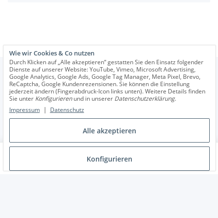
Wie wir Cookies & Co nutzen
Durch Klicken auf „Alle akzeptieren“ gestatten Sie den Einsatz folgender
Dienste auf unserer Website: YouTube, Vimeo, Microsoft Advertising,
Google Analytics, Google Ads, Google Tag Manager, Meta Pixel, Brevo,
ReCaptcha, Google Kundenrezensionen. Sie können die Einstellung
jederzeit ändern (Fingerabdruck-Icon links unten). Weitere Details finden
Informationen
Sie unter
Konfigurieren
und in unserer
Datenschutzerklärung
.
|
Impressum
Datenschutz
Wir helfen Ihnen
Alle akzeptieren
Austernpilze Dübel
In den Warenkorb
Konfigurieren
Vertrag widerrufen
13,90 €
* Alle Preise inkl. gesetzlicher USt., zzgl.
Versand
Ablehnen
© Hawlik GmbH Pilzbrut
Powered by
JTL-Shop