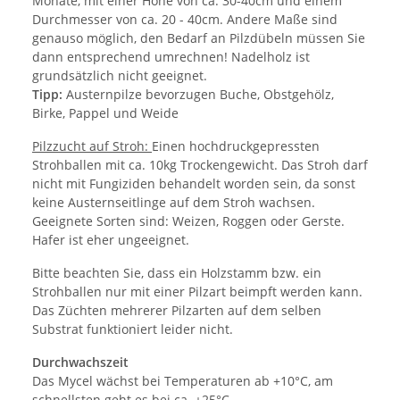
Monate, mit einer Höhe von ca. 30-40cm und einem
Durchmesser von ca. 20 - 40cm. Andere Maße sind
genauso möglich, den Bedarf an Pilzdübeln müssen Sie
dann entsprechend umrechnen! Nadelholz ist
grundsätzlich nicht geeignet.
Tipp:
Austernpilze bevorzugen Buche, Obstgehölz,
Birke, Pappel und Weide
Pilzzucht auf Stroh:
Einen hochdruckgepressten
Strohballen mit ca. 10kg Trockengewicht. Das Stroh darf
nicht mit Fungiziden behandelt worden sein, da sonst
keine Austernseitlinge auf dem Stroh wachsen.
Geeignete Sorten sind: Weizen, Roggen oder Gerste.
Hafer ist eher ungeeignet.
Bitte beachten Sie, dass ein Holzstamm bzw. ein
Strohballen nur mit einer Pilzart beimpft werden kann.
Das Züchten mehrerer Pilzarten auf dem selben
Substrat funktioniert leider nicht.
Durchwachszeit
Das Mycel wächst bei Temperaturen ab +10°C, am
schnellsten geht es bei ca. +25°C