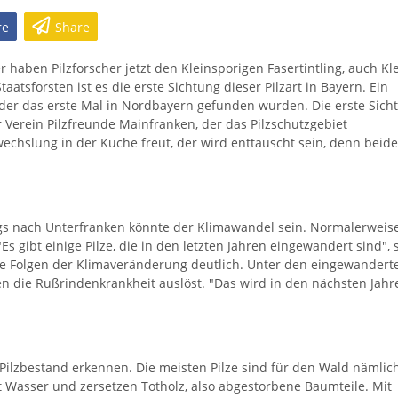
re
Share
r haben Pilzforscher jetzt den Kleinsporigen Fasertintling, auch Kl
tsforsten ist es die erste Sichtung dieser Pilzart in Bayern. Ein
der das erste Mal in Nordbayern gefunden wurden. Die erste Sich
r Verein Pilzfreunde Mainfranken, der das Pilzschutzgebiet
echslung in der Küche freut, der wird enttäuscht sein, denn beide
gs nach Unterfranken könnte der Klimawandel sein. Normalerweis
s gibt einige Pilze, die in den letzten Jahren eingewandert sind", 
ie Folgen der Klimaveränderung deutlich. Unter den eingewandert
en die Rußrindenkrankheit auslöst. "Das wird in den nächsten Jahr
Pilzbestand erkennen. Die meisten Pilze sind für den Wald nämlic
 Wasser und zersetzen Totholz, also abgestorbene Baumteile. Mit