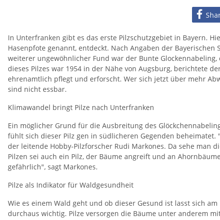
Sha
In Unterfranken gibt es das erste Pilzschutzgebiet in Bayern. Hie
Hasenpfote genannt, entdeckt. Nach Angaben der Bayerischen Staa
weiterer ungewöhnlicher Fund war der Bunte Glockennabeling, 
dieses Pilzes war 1954 in der Nähe von Augsburg, berichtete de
ehrenamtlich pflegt und erforscht. Wer sich jetzt über mehr Abw
sind nicht essbar.
Klimawandel bringt Pilze nach Unterfranken
Ein möglicher Grund für die Ausbreitung des Glöckchennabelin
fühlt sich dieser Pilz gen in südlicheren Gegenden beheimatet. "E
der leitende Hobby-Pilzforscher Rudi Markones. Da sehe man d
Pilzen sei auch ein Pilz, der Bäume angreift und an Ahornbäum
gefährlich", sagt Markones.
Pilze als Indikator für Waldgesundheit
Wie es einem Wald geht und ob dieser Gesund ist lasst sich am 
durchaus wichtig. Pilze versorgen die Bäume unter anderem mit