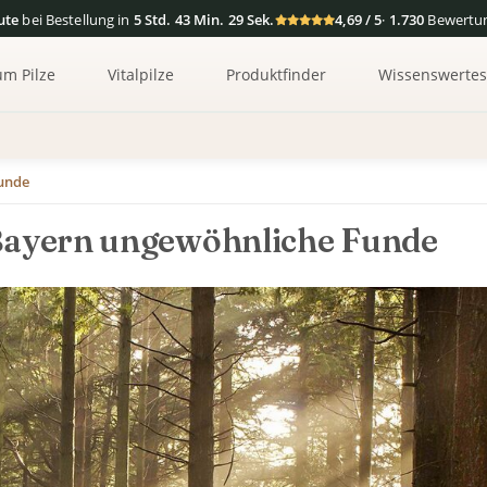
ute
bei Bestellung in
5 Std. 43 Min. 28 Sek.
4,69 / 5
·
1.730
Bewertu
um Pilze
Vitalpilze
Produktfinder
Wissenswerte
Funde
 Bayern ungewöhnliche Funde