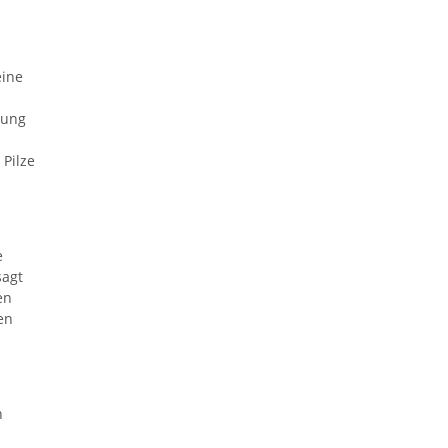
eine
tung
 Pilze
e
sagt
en
en
h