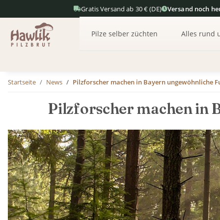
Gratis Versand ab 30 € (DE)
Versand noch he
Pilze selber züchten
Alles rund 
Startseite
News
Pilzforscher machen in Bayern ungewöhnliche 
Pilzforscher machen in