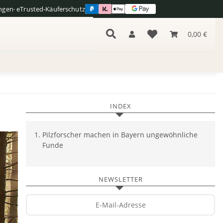
ngen
· eTrusted-Käuferschutz
s
0,00 €
INDEX
Pilzforscher machen in Bayern ungewöhnliche
Funde
NEWSLETTER