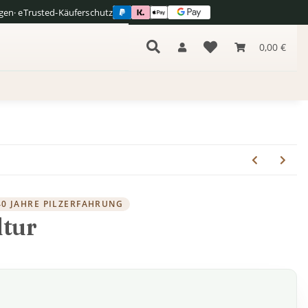
gen
· eTrusted-Käuferschutz
0,00 €
40 JAHRE PILZERFAHRUNG
ltur