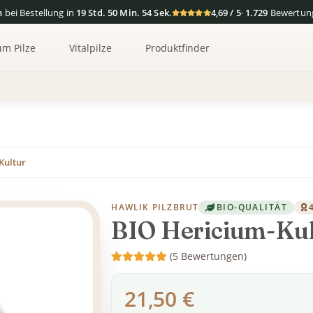
n
bei Bestellung in
19 Std. 50 Min. 53 Sek.
4,69 / 5
·
1.729
Bewertun
um Pilze
Vitalpilze
Produktfinder
Kultur
HAWLIK PILZBRUT
BIO-QUALITÄT
BIO Hericium-Ku
(5 Bewertungen)
21,50 €