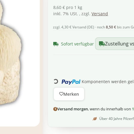
8,60 € pro 1 kg
inkl. 7% USt. , zzgl.
Versand
zzgl. 4,30 € Versand (DE) · noch
8,50 €
bis zum G
Zustellung vs
Sofort verfügbar
Loading...
Komponenten werden gela
Merken
Versand morgen
, wenn du innerhalb von
1
Über 40 Jahre Pilzer