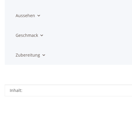
Aussehen
Geschmack
Zubereitung
Produkteigenschaft
Wert
Inhalt: