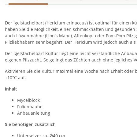
Der Igelstachelbart (Hericium erinaceus) ist optimal für einen k
haben Sie die Möglichkeit, einen schmackhaften und gesunden Spe
auch Löwenmähne (Lion's Mane), Affenkopf oder Pom-Pom Pilz g
Pilzliebhabern sehr begehrt! Der Hericium wird jedoch auch als V
Der Igelstachelbart Kultur liegt eine leicht verständliche Anbauan
eigenen Pilzzucht. So gelingt das Züchten auch ohne jegliches V
Aktivieren Sie die Kultur maximal eine Woche nach Erhalt oder b
+10°C auf.
Inhalt
Mycelblock
Folienhaube
Anbauanleitung
Sie benötigen zusätzlich
Untersetzer ca. Ø40 cm