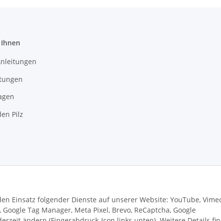
 Ihnen
Anleitungen
itungen
agen
en Pilz
 den Einsatz folgender Dienste auf unserer Website: YouTube, Vime
s, Google Tag Manager, Meta Pixel, Brevo, ReCaptcha, Google
rzeit ändern (Fingerabdruck-Icon links unten). Weitere Details fi