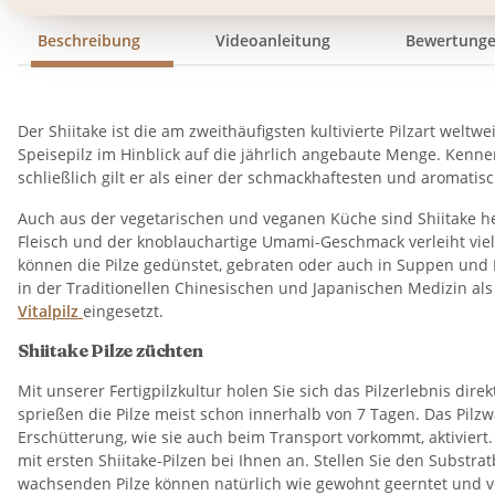
Beschreibung
Videoanleitung
Bewertung
Der Shiitake ist die am zweithäufigsten kultivierte Pilzart weltwe
Speisepilz im Hinblick auf die jährlich angebaute Menge. Kenne
schließlich gilt er als einer der schmackhaftesten und aromatisc
Auch aus der vegetarischen und veganen Küche sind Shiitake he
Fleisch und der knoblauchartige Umami-Geschmack verleiht viel
können die Pilze gedünstet, gebraten oder auch in Suppen und 
in der Traditionellen Chinesischen und Japanischen Medizin als
Vitalpilz
eingesetzt.
Shiitake Pilze züchten
Mit unserer Fertigpilzkultur holen Sie sich das Pilzerlebnis di
sprießen die Pilze meist schon innerhalb von 7 Tagen. Das Pil
Erschütterung, wie sie auch beim Transport vorkommt, aktivier
mit ersten Shiitake-Pilzen bei Ihnen an. Stellen Sie den Substrat
wachsenden Pilze können natürlich wie gewohnt geerntet und v