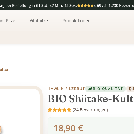
tag
bei Bestellung in
61 Std. 47 Min. 14 Sek.
4,69 / 5
·
1.730
Bewert
um Pilze
Vitalpilze
Produktfinder
ultur
HAWLIK PILZBRUT
BIO-QUALITÄT
BIO Shiitake-Kul
(24 Bewertungen)
18,90 €