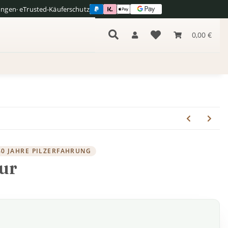
ungen
· eTrusted-Käuferschutz
0,00 €
40 JAHRE PILZERFAHRUNG
tur