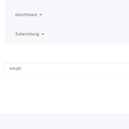
Geschmack
Zubereitung
Produkteigenschaft
Wert
Inhalt: