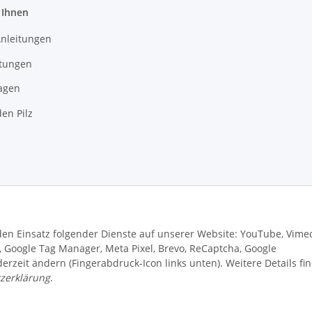
 Ihnen
Anleitungen
itungen
agen
en Pilz
 den Einsatz folgender Dienste auf unserer Website: YouTube, Vime
s, Google Tag Manager, Meta Pixel, Brevo, ReCaptcha, Google
rzeit ändern (Fingerabdruck-Icon links unten). Weitere Details fi
zerklärung
.