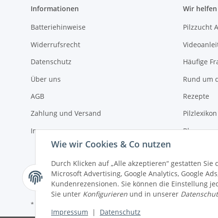
Informationen
Wir helfen
Batteriehinweise
Pilzzucht 
Widerrufsrecht
Videoanle
Datenschutz
Häufige Fr
Über uns
Rund um d
AGB
Rezepte
Zahlung und Versand
Pilzlexikon
Impressum
Blog
Wie wir Cookies & Co nutzen
Kontakt
Durch Klicken auf „Alle akzeptieren“ gestatten Sie
Microsoft Advertising, Google Analytics, Google Ad
Kundenrezensionen. Sie können die Einstellung jede
Vertrag widerrufen
Sie unter
Konfigurieren
und in unserer
Datenschut
* Alle Preise inkl. gesetzlicher USt., zzgl.
Versand
Impressum
|
Datenschutz