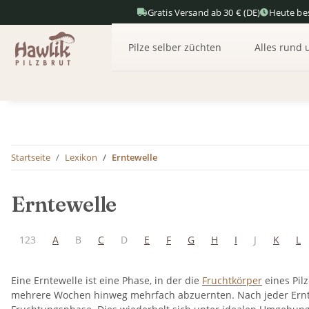
Gratis Versand ab 30 € (DE)
Heute bes
Pilze selber züchten
Alles rund 
Startseite
Lexikon
Erntewelle
Erntewelle
123
A
B
C
D
E
F
G
H
I
J
K
L
Eine Erntewelle ist eine Phase, in der die
Fruchtkörper
eines Pilz
mehrere Wochen hinweg mehrfach abzuernten. Nach jeder Ern