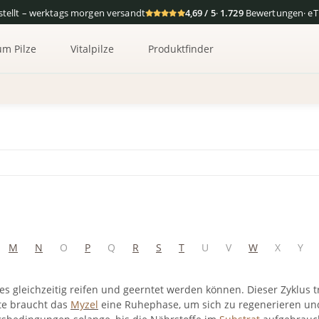
tellt – werktags morgen versandt
4,69 / 5
·
1.729
Bewertungen
· e
um Pilze
Vitalpilze
Produktfinder
M
N
O
P
Q
R
S
T
U
V
W
X
Y
es gleichzeitig reifen und geerntet werden können. Dieser Zyklus tr
te braucht das
Myzel
eine Ruhephase, um sich zu regenerieren u