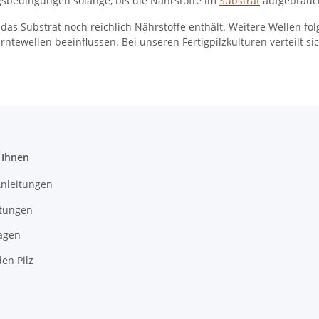
sbedingungen solange, bis die Nährstoffe im
Substrat
aufgebrauch
 das Substrat noch reichlich Nährstoffe enthält. Weitere Wellen fol
rntewellen beeinflussen. Bei unseren Fertigpilzkulturen verteilt s
 Ihnen
Anleitungen
itungen
agen
en Pilz