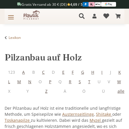
Gratis Versand ab 30 € (DE)
4,69 / 5
Lexikon
Pilzanbau auf Holz
123
A
B
C
D
E
F
G
H
I
J
K
L
M
N
O
P
Q
R
S
T
U
V
W
X
Y
Z
Ä
Ö
Ü
alle
Der Pilzanbau auf Holz ist eine traditionelle und langfristige
Methode, um Speisepilze wie
Austernseitlinge
,
Shiitake
oder
Toskanapilze
zu kultivieren. Dabei wird das
Myzel
gezielt auf
frisch geschlagenen Holzstämmen angesiedelt, wo es sich