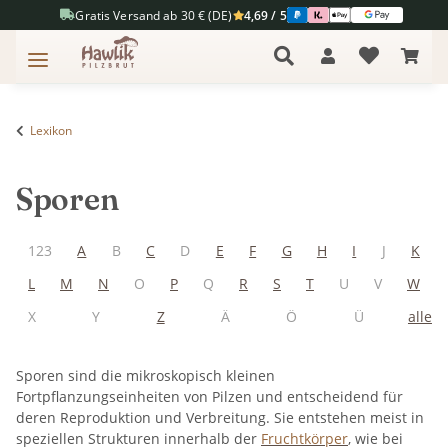
Gratis Versand ab 30 € (DE)
4,69 / 5
Lexikon
Sporen
123
A
B
C
D
E
F
G
H
I
J
K
L
M
N
O
P
Q
R
S
T
U
V
W
X
Y
Z
Ä
Ö
Ü
alle
Sporen sind die mikroskopisch kleinen
Fortpflanzungseinheiten von Pilzen und entscheidend für
deren Reproduktion und Verbreitung. Sie entstehen meist in
speziellen Strukturen innerhalb der
Fruchtkörper
, wie bei